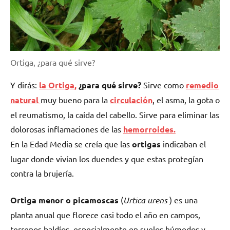
Ortiga, ¿para qué sirve?
Y dirás:
la
Ortiga
,
¿para qué sirve?
Sirve como
remedio
natural
muy bueno para la
circulación
, el asma, la gota o
el reumatismo, la caída del cabello. Sirve para eliminar las
dolorosas inflamaciones de las
hemorroides.
En la Edad Media se creía que las
ortigas
indicaban el
lugar donde vivían los duendes y que estas protegían
contra la brujería.
Ortiga menor o picamoscas
(
Urtica urens
) es una
planta anual que florece casi todo el año en campos,
terrenos baldíos, especialmente en suelos húmedos y