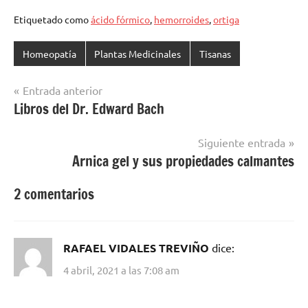
Etiquetado como
ácido fórmico
,
hemorroides
,
ortiga
Homeopatía
Plantas Medicinales
Tisanas
Navegación
Entrada anterior
Libros del Dr. Edward Bach
de
entradas
Siguiente entrada
Arnica gel y sus propiedades calmantes
2 comentarios
RAFAEL VIDALES TREVIÑO
dice:
4 abril, 2021 a las 7:08 am