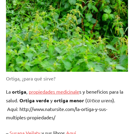
Ortiga, ¿para qué sirve?
La
ortiga
,
propiedades medicinale
s y beneficios para la
salud.
Ortiga verde
y
ortiga menor
(
Urtica urens
).
Aquí: http://www.natursite.com/la-ortiga-y-sus-
multiples-propiedades/
–
Susana Veilaty
y sus libros
Aquí