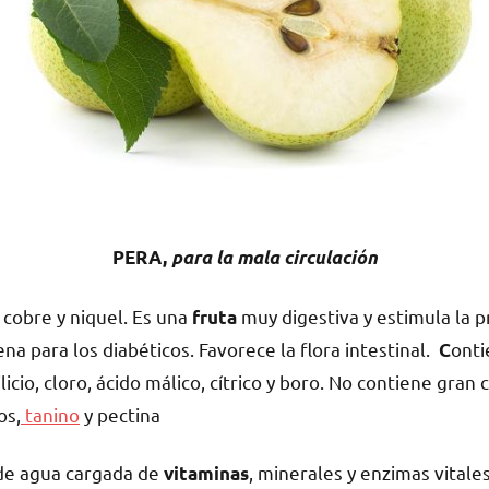
PERA,
para la mala circulación
, cobre y niquel. Es una
muy digestiva y estimula la p
fruta
na para los diabéticos. Favorece la flora intestinal.
onti
C
icio, cloro, ácido málico, cítrico y boro. No contiene gran
os,
tanino
y pectina
de agua cargada de
, minerales y enzimas vitale
vitaminas