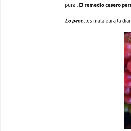
pura .
El
remedio casero para
es mala para la dia
Lo peor…