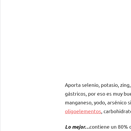
Aporta selenio, potasio, zing
gástricos, por eso es muy bue
manganeso, yodo, arsénico sil
oligoelementos
, carbohidrat
contiene un 80% 
Lo mejor…