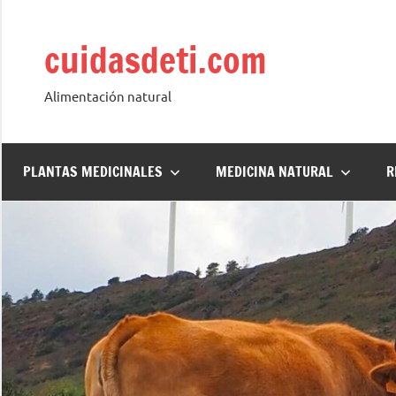
Saltar
al
cuidasdeti.com
contenido
Alimentación natural
PLANTAS MEDICINALES
MEDICINA NATURAL
R