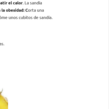
. La sandía
tir el calor
orta una
 la obesidad
: C
cóme unos cubitos de sandía.
as.