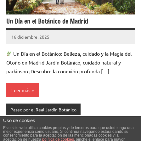
Un Día en el Botánico de Madrid
16 diciembre, 2025
Cuidasdeti
5
comentarios
Un Día en el Botánico: Belleza, cuidado y la Magia del
Otoño en Madrid Jardín Botánico, cuidado natural y
parkinson ¡Descubre la conexión profunda […]
Leer más
Paseo por el Real Jardín Botánico
Uso de cookies
Navegación
Siguientes
1
2
3
…
47
»
Este sitio web utiliza cookies propias y de terceros para que usted tenga una
mejor experiencia como usuario. Si continúa navegando estará dando su
de
consentimiento para la aceptación de las mencionadas cookies y la
entradas
aceptación de nuestra
política de cookies
, pinche el enlace para mayor