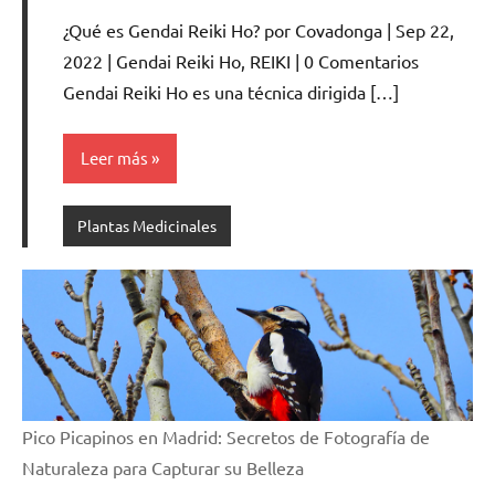
hay
¿Qué es Gendai Reiki Ho? por Covadonga | Sep 22,
comentarios
2022 | Gendai Reiki Ho, REIKI | 0 Comentarios
Gendai Reiki Ho es una técnica dirigida […]
Leer más
Plantas Medicinales
Pico Picapinos en Madrid: Secretos de Fotografía de
Naturaleza para Capturar su Belleza