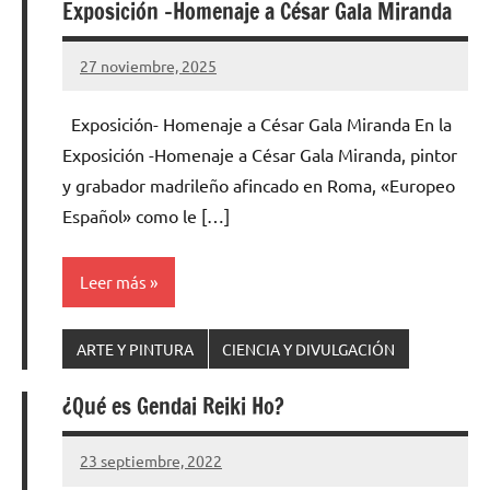
Exposición -Homenaje a César Gala Miranda
27 noviembre, 2025
Cuidasdeti
3
comentarios
Exposición- Homenaje a César Gala Miranda En la
Exposición -Homenaje a César Gala Miranda, pintor
y grabador madrileño afincado en Roma, «Europeo
Español» como le […]
Leer más
ARTE Y PINTURA
CIENCIA Y DIVULGACIÓN
¿Qué es Gendai Reiki Ho?
23 septiembre, 2022
Cuidasdeti
No