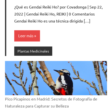
hay
¿Qué es Gendai Reiki Ho? por Covadonga | Sep 22,
comentarios
2022 | Gendai Reiki Ho, REIKI | 0 Comentarios
Gendai Reiki Ho es una técnica dirigida […]
Leer más
Plantas Medicinales
Pico Picapinos en Madrid: Secretos de Fotografía de
Naturaleza para Capturar su Belleza