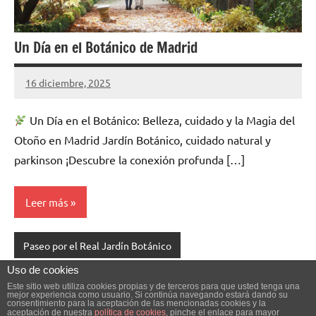
Un Día en el Botánico de Madrid
16 diciembre, 2025
Cuidasdeti
5
comentarios
Un Día en el Botánico: Belleza, cuidado y la Magia del
Otoño en Madrid Jardín Botánico, cuidado natural y
parkinson ¡Descubre la conexión profunda […]
Leer más
Paseo por el Real Jardín Botánico
Uso de cookies
Navegación
Siguientes
1
2
3
…
47
»
Este sitio web utiliza cookies propias y de terceros para que usted tenga una
mejor experiencia como usuario. Si continúa navegando estará dando su
de
consentimiento para la aceptación de las mencionadas cookies y la
entradas
aceptación de nuestra
política de cookies
, pinche el enlace para mayor