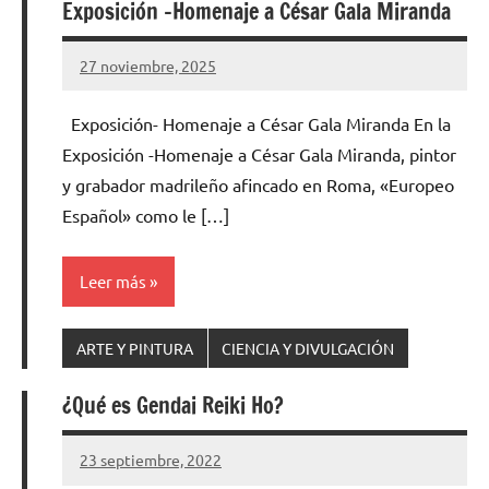
Exposición -Homenaje a César Gala Miranda
27 noviembre, 2025
Cuidasdeti
3
comentarios
Exposición- Homenaje a César Gala Miranda En la
Exposición -Homenaje a César Gala Miranda, pintor
y grabador madrileño afincado en Roma, «Europeo
Español» como le […]
Leer más
ARTE Y PINTURA
CIENCIA Y DIVULGACIÓN
¿Qué es Gendai Reiki Ho?
23 septiembre, 2022
Cuidasdeti
No