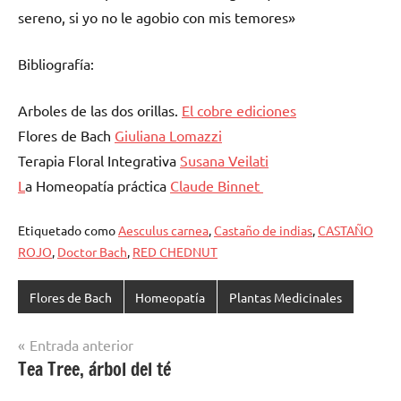
sereno, si yo no le agobio con mis temores»
Bibliografía:
Arboles de las dos orillas.
El cobre ediciones
Flores de Bach
Giuliana Lomazzi
Terapia Floral Integrativa
Susana Veilati
L
a Homeopatía práctica
Claude Binnet
Etiquetado como
Aesculus carnea
,
Castaño de indias
,
CASTAÑO
ROJO
,
Doctor Bach
,
RED CHEDNUT
Flores de Bach
Homeopatía
Plantas Medicinales
Navegación
Entrada anterior
Tea Tree, árbol del té
de