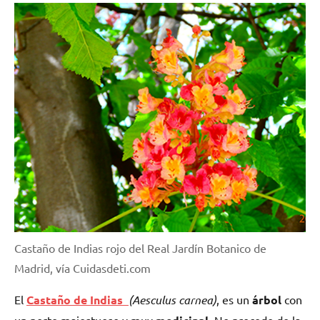
Castaño de Indias rojo del Real Jardín Botanico de
Madrid, vía Cuidasdeti.com
El
Castaño de Indias
(Aesculus carnea)
, es un
árbol
con
un porte majestuoso y muy
. No procede de la