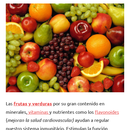
Las
frutas y verduras
por su gran contenido en
minerales,
vitaminas
y nutrientes como los
flavonoides
(
mejoran la salud cardiovascular)
ayudan a regular
nuestro sistema inmunitário. Estimulan la función