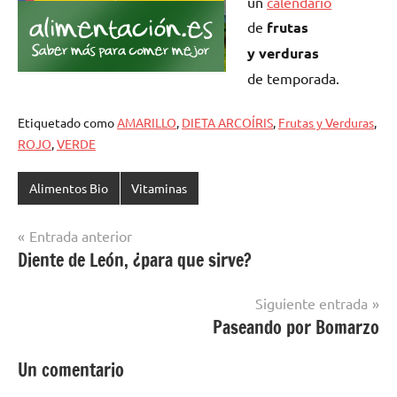
un
calendario
de
frutas
y verduras
de temporada.
Etiquetado como
AMARILLO
,
DIETA ARCOÍRIS
,
Frutas y Verduras
,
ROJO
,
VERDE
Alimentos Bio
Vitaminas
Navegación
Entrada anterior
Diente de León, ¿para que sirve?
de
entradas
Siguiente entrada
Paseando por Bomarzo
Un comentario