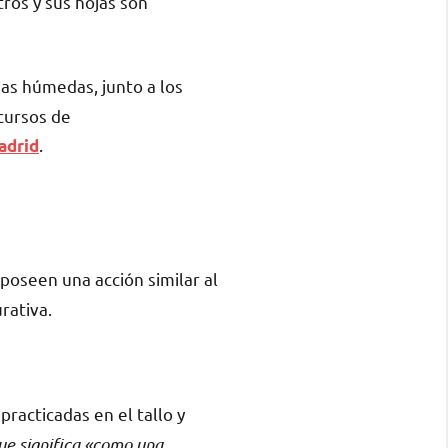
tros y sus hojas son
as húmedas, junto a los
 cursos de
.
adrid
poseen una acción similar al
rativa.
practicadas en el tallo y
que significa «como una