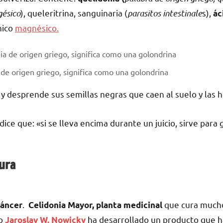
gésico
), queleritrina, sanguinaria (
parasitos intestinale
s),
ác
nico
magnésico.
 de origen griego, significa como una golondrina
 y desprende sus semillas negras que caen al suelo y las h
 dice que: «si se lleva encima durante un juicio, sirve para 
cura
.
que cura mucho
áncer
Celidonia Mayor, planta medicinal
no
ha desarrollado un producto que 
Jaroslav W. Nowicky