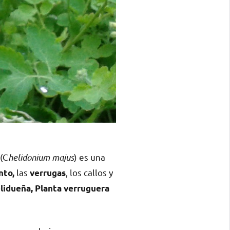
(C
helidonium majus
) es una
las
, los callos y
nto,
verrugas
elidueña, Planta verruguera