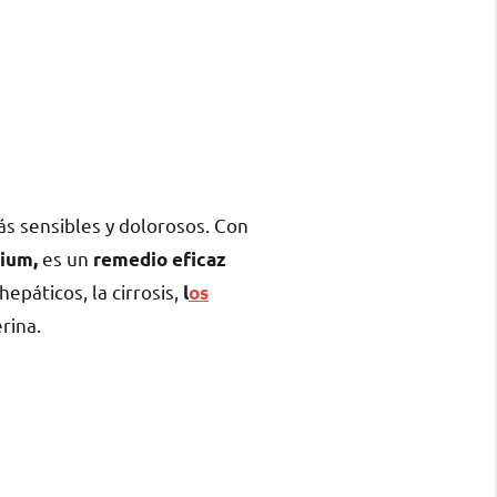
ás sensibles y dolorosos. Con
es un
ium,
remedio eficaz
 hepáticos, la cirrosis,
l
os
erina.