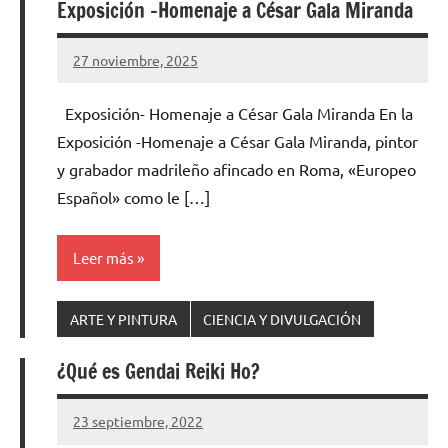
Exposición -Homenaje a César Gala Miranda
27 noviembre, 2025
Cuidasdeti
3
comentarios
Exposición- Homenaje a César Gala Miranda En la
Exposición -Homenaje a César Gala Miranda, pintor
y grabador madrileño afincado en Roma, «Europeo
Español» como le […]
Leer más
ARTE Y PINTURA
CIENCIA Y DIVULGACIÓN
¿Qué es Gendai Reiki Ho?
23 septiembre, 2022
Cuidasdeti
No