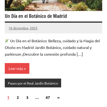
Un Día en el Botánico de Madrid
16 diciembre, 2025
Cuidasdeti
5
comentarios
Un Día en el Botánico: Belleza, cuidado y la Magia del
Otoño en Madrid Jardín Botánico, cuidado natural y
parkinson ¡Descubre la conexión profunda […]
Leer más
Paseo por el Real Jardín Botánico
Navegación
Siguientes
1
2
3
…
47
»
de
entradas