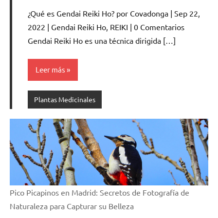
hay
¿Qué es Gendai Reiki Ho? por Covadonga | Sep 22,
comentarios
2022 | Gendai Reiki Ho, REIKI | 0 Comentarios
Gendai Reiki Ho es una técnica dirigida […]
Leer más
Plantas Medicinales
Pico Picapinos en Madrid: Secretos de Fotografía de
Naturaleza para Capturar su Belleza