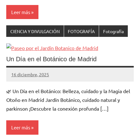
Leer más
CIENCIA Y DIVULGACIÓN
FOTOGRAFÍA
Fotografía
Un Día en el Botánico de Madrid
16 diciembre, 2025
Cuidasdeti
5
comentarios
🌿 Un Día en el Botánico: Belleza, cuidado y la Magia del
Otoño en Madrid Jardín Botánico, cuidado natural y
parkinson ¡Descubre la conexión profunda […]
Leer más