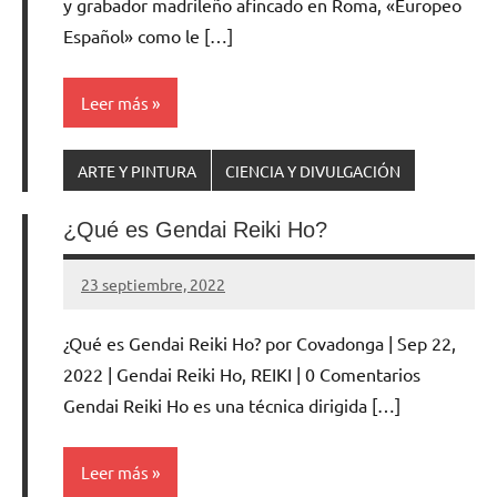
y grabador madrileño afincado en Roma, «Europeo
Español» como le […]
Leer más
ARTE Y PINTURA
CIENCIA Y DIVULGACIÓN
¿Qué es Gendai Reiki Ho?
23 septiembre, 2022
Cuidasdeti
No
hay
¿Qué es Gendai Reiki Ho? por Covadonga | Sep 22,
comentarios
2022 | Gendai Reiki Ho, REIKI | 0 Comentarios
Gendai Reiki Ho es una técnica dirigida […]
Leer más