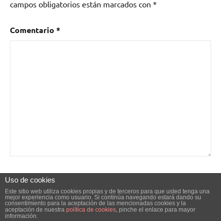
campos obligatorios están marcados con
*
Comentario
*
Nombre
*
Uso de cookies
Este sitio web utiliza cookies propias y de terceros para que usted tenga una
mejor experiencia como usuario. Si continúa navegando estará dando su
consentimiento para la aceptación de las mencionadas cookies y la
aceptación de nuestra
política de cookies
, pinche el enlace para mayor
información.