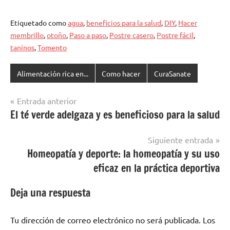
Etiquetado como
agua
,
beneficios para la salud
,
DIY
,
Hacer
membrillo
,
otoño
,
Paso a paso
,
Postre casero
,
Postre fácil
,
taninos
,
Tomento
Alimentación rica en...
Como hacer
CuraSanate
Navegación
Entrada anterior
El té verde adelgaza y es beneficioso para la salud
de
entradas
Siguiente entrada
Homeopatía y deporte: la homeopatía y su uso
eficaz en la práctica deportiva
Deja una respuesta
Tu dirección de correo electrónico no será publicada.
Los