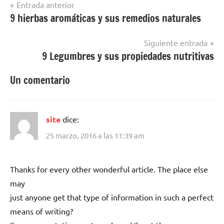
Navegación
Entrada anterior
9 hierbas aromáticas y sus remedios naturales
de
entradas
Siguiente entrada
9 Legumbres y sus propiedades nutritivas
Un comentario
site
dice:
25 marzo, 2016 a las 11:39 am
Thanks for every other wonderful article. The place else
may
just anyone get that type of information in such a perfect
means of writing?