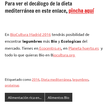
Para ver el decálogo de la dieta
mediterránea en este enlace
,
pincha aquí
En
BioCultura Madrid 2016
tendrás posibilidad de
encontrar
legumbres
más
Bio
y
Ecologicas
del
mercado. Tienes en
Ecocentro.es
, en
Planeta huerto.es
y
todo lo que quieras Bio en B
iocultura.org
Etiquetado como
2016
,
Dieta mediterránea
,
legumbres
,
proteinas
Alimentación rica en...
Alimentos Bio