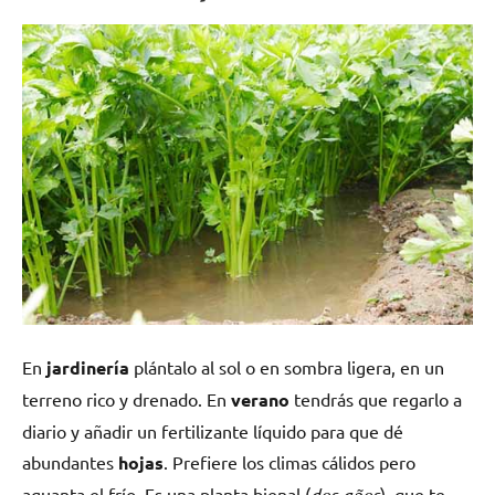
En
jardinería
plántalo al sol o en sombra ligera, en un
terreno rico y drenado. En
verano
tendrás que regarlo a
diario y añadir un fertilizante líquido para que dé
abundantes
hojas
. Prefiere los climas cálidos pero
aguanta el frío.
Es una planta bienal (
dos años
), que te