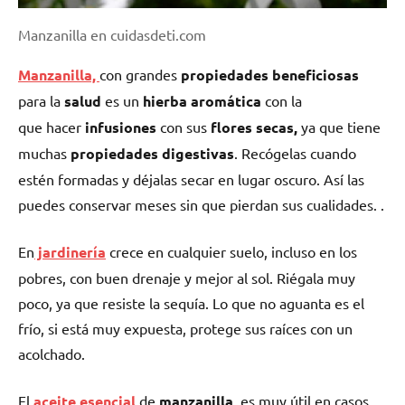
Manzanilla en cuidasdeti.com
Manzanilla,
con grandes
propiedades beneficiosas
para la
salud
es un
hierba aromática
con la
que
hacer
infusiones
con sus
flores secas,
ya que tiene
muchas
propiedades digestivas
. Recógelas cuando
estén formadas y déjalas secar en lugar oscuro. Así las
puedes conservar meses sin que pierdan sus cualidades. .
En
jardinería
crece en cualquier suelo, incluso en los
pobres, con buen drenaje y mejor al sol. Riégala muy
poco, ya que resiste la sequía. Lo que no aguanta es el
frío, si está muy expuesta, protege sus raíces con un
acolchado.
El
aceite esencial
de
manzanilla
, es muy útil en casos