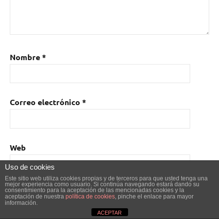
Nombre
*
Correo electrónico
*
Web
Uso de cookies
Este sitio web utiliza cookies propias y de terceros para que usted tenga una
mejor experiencia como usuario. Si continúa navegando estará dando su
consentimiento para la aceptación de las mencionadas cookies y la
Guarda mi nombre, correo electrónico y web en este
aceptación de nuestra
política de cookies
, pinche el enlace para mayor
información.
navegador para la próxima vez que comente.
ACEPTAR