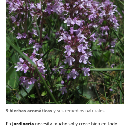
9 hierbas aromáticas
y sus remedios naturales
En
jardinería
necesita mucho sol y crece bien en todo