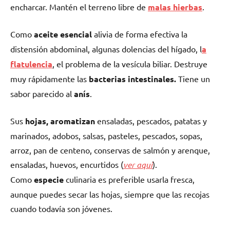
encharcar. Mantén el terreno libre de
malas hierbas
.
Como
aceite esencial
alivia de forma efectiva la
distensión abdominal, algunas dolencias del hígado, l
a
flatulencia
, el problema de la vesícula biliar. Destruye
muy rápidamente las
bacterias intestinales.
Tiene un
sabor parecido al
anís
.
S
us
hojas,
aromatizan
ensaladas, pescados, patatas y
marinados, adobos, salsas, pasteles, pescados, sopas,
arroz, pan de centeno, conservas de salmón y arenque,
ensaladas, huevos, encurtidos (
ver aquí
).
Como
especie
culinaria
es preferible usarla fresca,
aunque puedes secar las hojas, siempre que las recojas
cuando todavía son jóvenes.