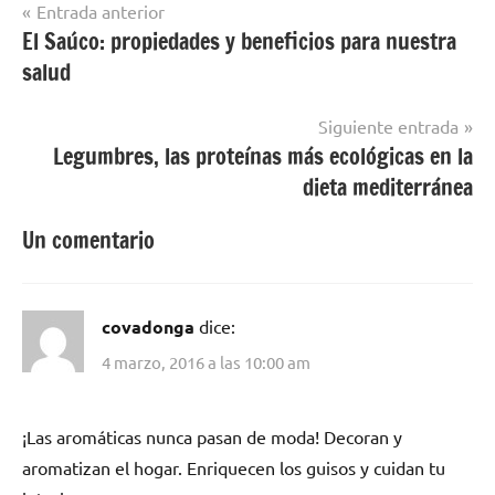
Navegación
Entrada anterior
El Saúco: propiedades y beneficios para nuestra
de
salud
entradas
Siguiente entrada
Legumbres, las proteínas más ecológicas en la
dieta mediterránea
Un comentario
covadonga
dice:
4 marzo, 2016 a las 10:00 am
¡Las aromáticas nunca pasan de moda! Decoran y
aromatizan el hogar. Enriquecen los guisos y cuidan tu