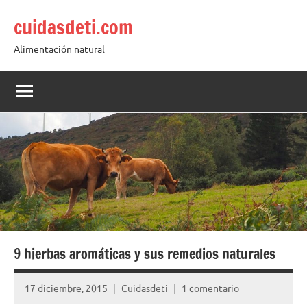
Saltar
cuidasdeti.com
al
contenido
Alimentación natural
9 hierbas aromáticas y sus remedios naturales
17 diciembre, 2015
Cuidasdeti
1 comentario