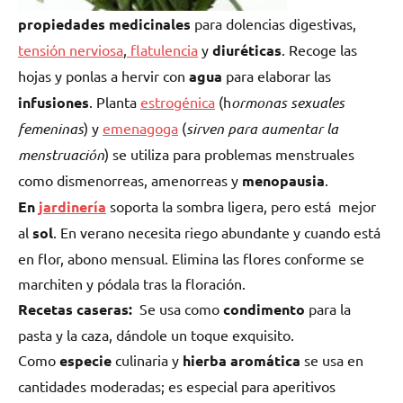
propiedades medicinales
para dolencias digestivas,
tensión nerviosa
,
flatulencia
y
diuréticas
. Recoge las
hojas y ponlas a hervir con
agua
para elaborar las
infusiones
. Planta
estrogénica
(h
ormonas sexuales
femeninas
) y
emenagoga
(
sirven para aumentar la
menstruación
) se utiliza para problemas menstruales
como dismenorreas, amenorreas y
menopausia
.
En
jardinería
soporta la sombra ligera, pero está mejor
al
sol
. En verano necesita riego abundante y cuando está
en flor, abono mensual. Elimina las flores conforme se
marchiten y pódala t
ras la floración.
Recetas caseras:
Se usa como
condimento
para la
pasta y la caza, dándole un toque exquisito.
Como
especie
culinaria y
hierba aromática
se usa en
cantidades moderadas; es especial para aperitivos