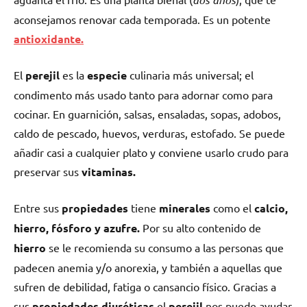
aconsejamos renovar cada temporada. Es un potente
antioxidante.
El
perejil
es la
e
specie
culinaria más universal;
el
condimento más usado tanto para adornar como para
cocinar. En guarnición, salsas, ensaladas, sopas, adobos,
caldo de pescado, huevos, verduras, estofado. Se puede
añadir casi a cualquier plato y conviene usarlo crudo para
preservar sus
vitaminas.
Entre sus
propiedades
tiene
minerales
como el
calcio,
hierro, fósforo y azufre.
Por su alto contenido de
hierro
se le recomienda su consumo a las personas que
padecen anemia y/o anorexia, y también a aquellas que
sufren de debilidad, fatiga o cansancio físico.
Gracias a
sus
propiedades diuréticas
el
perejil
nos puede ayudar