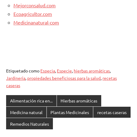
Mejorconsalud.com
Ecoagricultor.com
Medicinanatural-com
Etiquetado como
Especia
,
Especie
,
hierbas aromáticas
,
Jardinería
,
propiedades beneficiosas para la salud
,
recetas
caseras
Alimentación rica en...
Hierbas aromáticas
Medicina natural
Plantas Medicinales
recetas caseras
Remedios Naturales