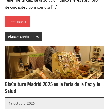
Tenemos la Raíz de la Solución, tanto si eres suscriptor
de cuidasdeti.com como si […]
Leer más
Plantas Medicinales
BioCultura Madrid 2025 es la feria de la Paz y la
Salud
19 octubre, 2025
Cuidasdeti
13