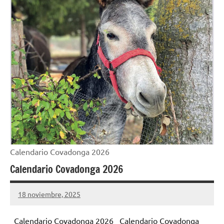
Calendario Covadonga 2026
Calendario Covadonga 2026
18 noviembre, 2025
Cuidasdeti
No
hay
Calendario Covadonga 2026 Calendario Covadonga
comentarios