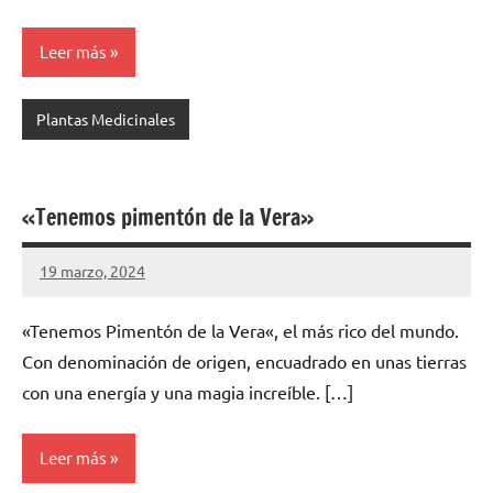
Leer más
Plantas Medicinales
«Tenemos pimentón de la Vera»
19 marzo, 2024
Cuidasdeti
No
hay
«Tenemos Pimentón de la Vera«, el más rico del mundo.
comentarios
Con denominación de origen, encuadrado en unas tierras
con una energía y una magia increíble. […]
Leer más