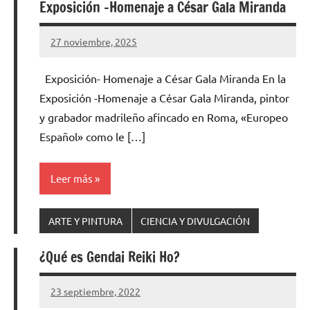
Exposición -Homenaje a César Gala Miranda
27 noviembre, 2025
Cuidasdeti
3
comentarios
Exposición- Homenaje a César Gala Miranda En la
Exposición -Homenaje a César Gala Miranda, pintor
y grabador madrileño afincado en Roma, «Europeo
Español» como le […]
Leer más
ARTE Y PINTURA
CIENCIA Y DIVULGACIÓN
¿Qué es Gendai Reiki Ho?
23 septiembre, 2022
Cuidasdeti
No