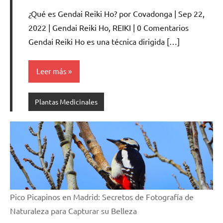
hay
¿Qué es Gendai Reiki Ho? por Covadonga | Sep 22,
comentarios
2022 | Gendai Reiki Ho, REIKI | 0 Comentarios
Gendai Reiki Ho es una técnica dirigida […]
Leer más
Plantas Medicinales
Pico Picapinos en Madrid: Secretos de Fotografía de
Naturaleza para Capturar su Belleza