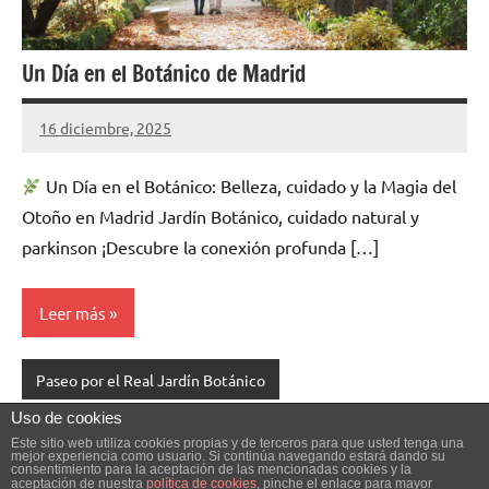
Un Día en el Botánico de Madrid
16 diciembre, 2025
Cuidasdeti
5
comentarios
Un Día en el Botánico: Belleza, cuidado y la Magia del
Otoño en Madrid Jardín Botánico, cuidado natural y
parkinson ¡Descubre la conexión profunda […]
Leer más
Paseo por el Real Jardín Botánico
Uso de cookies
Navegación
Siguientes
1
2
3
…
47
»
Este sitio web utiliza cookies propias y de terceros para que usted tenga una
mejor experiencia como usuario. Si continúa navegando estará dando su
de
consentimiento para la aceptación de las mencionadas cookies y la
entradas
aceptación de nuestra
política de cookies
, pinche el enlace para mayor