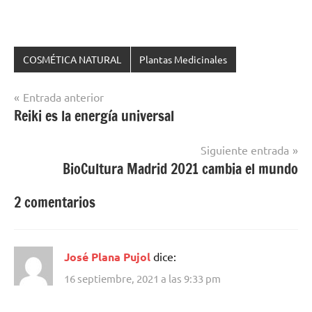
COSMÉTICA NATURAL
Plantas Medicinales
Navegación
Entrada anterior
Reiki es la energía universal
de
entradas
Siguiente entrada
BioCultura Madrid 2021 cambia el mundo
2 comentarios
José Plana Pujol
dice:
16 septiembre, 2021 a las 9:33 pm