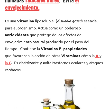
llamadas
radicales libres
.
E
vita
el
envejecimiento.
Es una
Vitamina
liposoluble (
disuelve grasa
) esencial
para el organismo. Actúa como un poderoso
antioxidante
que protege de los efectos del
envejecimiento natural producido por el paso del
tiempo.
Contiene la
Vitamina E propiedades
que
favorecen la acción de otras
Vitaminas
cómo la
A
y
la
C
.
Es cicatrizante y
e
vita trastornos oculares y ataques
cardíacos.