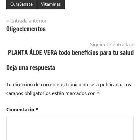
CuraSanate
Vitaminas
Navegación
Entrada anterior
Oligoelementos
de
entradas
Siguiente entrada
PLANTA ÁLOE VERA todo beneficios para tu salud
Deja una respuesta
Tu dirección de correo electrónico no será publicada.
Los
campos obligatorios están marcados con
*
Comentario
*