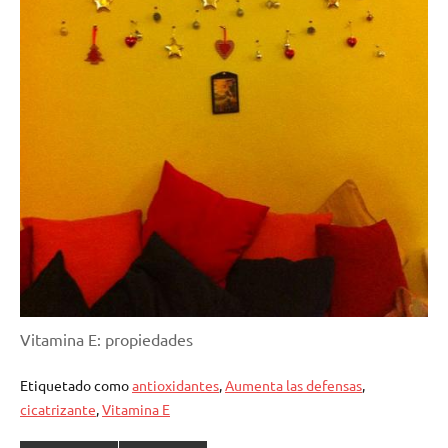
Vitamina E: propiedades
Etiquetado como
antioxidantes
,
Aumenta las defensas
,
cicatrizante
,
Vitamina E