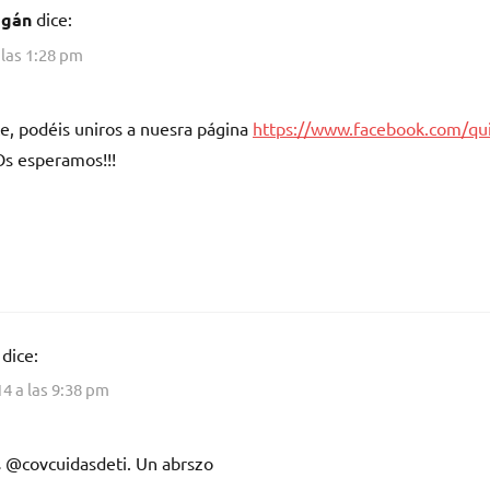
agán
dice:
 las 1:28 pm
ece, podéis uniros a nuesra página
https://www.facebook.com/qui
Os esperamos!!!
dice:
4 a las 9:38 pm
es @covcuidasdeti. Un abrszo