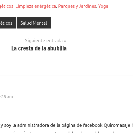
géticos
,
Limpieza enérgética
,
Parques y Jardines
,
Yoga
géticos
Salud Mental
Siguiente entrada
La cresta de la abubilla
8:28 am
 y soy la administradora de la página de facebook Quiromasaje 
s y estiramientos para evitar el dolor de espalda y poder compa