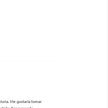
Nuria. Me gustaría tomar
rtirla. Por supuesto,