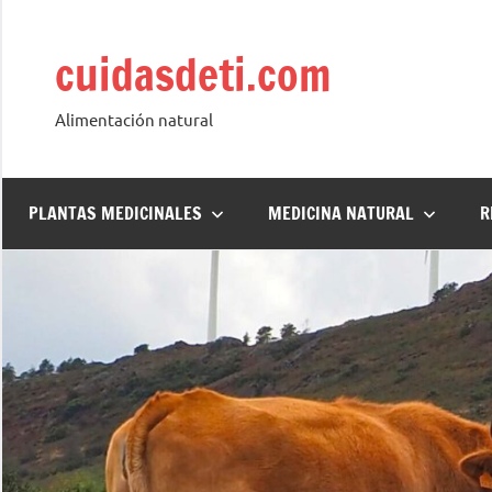
Saltar
al
cuidasdeti.com
contenido
Alimentación natural
PLANTAS MEDICINALES
MEDICINA NATURAL
R