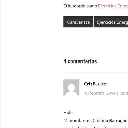
Etiquetado como
Ejercicios Ener
CuraSanate
Ejercicios Ener
Navegación
de
entradas
4 comentarios
CrisB.
dice:
10 febrero, 2014 a las 
Hola:
Mi nombre es Cristina Barragán
prestado tu cartel sobre cuidado