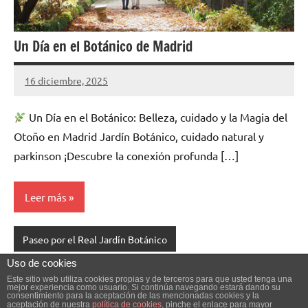
Un Día en el Botánico de Madrid
16 diciembre, 2025
Cuidasdeti
5
comentarios
Un Día en el Botánico: Belleza, cuidado y la Magia del
Otoño en Madrid Jardín Botánico, cuidado natural y
parkinson ¡Descubre la conexión profunda […]
Leer más
Paseo por el Real Jardín Botánico
Uso de cookies
Navegación
Siguientes
1
2
3
…
47
»
Este sitio web utiliza cookies propias y de terceros para que usted tenga una
mejor experiencia como usuario. Si continúa navegando estará dando su
de
consentimiento para la aceptación de las mencionadas cookies y la
entradas
aceptación de nuestra
política de cookies
, pinche el enlace para mayor