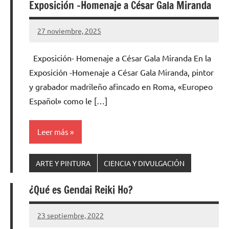
Exposición -Homenaje a César Gala Miranda
27 noviembre, 2025
Cuidasdeti
3
comentarios
Exposición- Homenaje a César Gala Miranda En la
Exposición -Homenaje a César Gala Miranda, pintor
y grabador madrileño afincado en Roma, «Europeo
Español» como le […]
Leer más
ARTE Y PINTURA
CIENCIA Y DIVULGACIÓN
¿Qué es Gendai Reiki Ho?
23 septiembre, 2022
Cuidasdeti
No