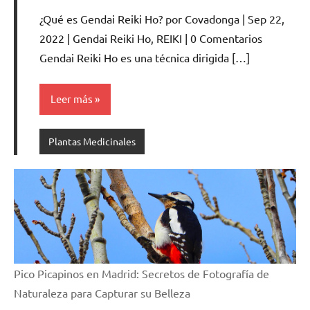
hay
¿Qué es Gendai Reiki Ho? por Covadonga | Sep 22,
comentarios
2022 | Gendai Reiki Ho, REIKI | 0 Comentarios
Gendai Reiki Ho es una técnica dirigida […]
Leer más
Plantas Medicinales
Pico Picapinos en Madrid: Secretos de Fotografía de
Naturaleza para Capturar su Belleza