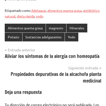
Etiquetado como
Adelgazar
,
alimentos quema grasa
,
antibiótico
natural
,
dieta rápida
,
yodo
Alimentos quema grasa
magnesio
Minerales
Potasio
Sustancias adelgazantes
Yodo
Navegación
Entrada anterior
Aliviar los síntomas de la alergia con homeopatía
de
entradas
Siguiente entrada
Propiedades depurativas de la alcachofa planta
medicinal
Deja una respuesta
Tu dirección de correo electrónico no será publicada.
Los