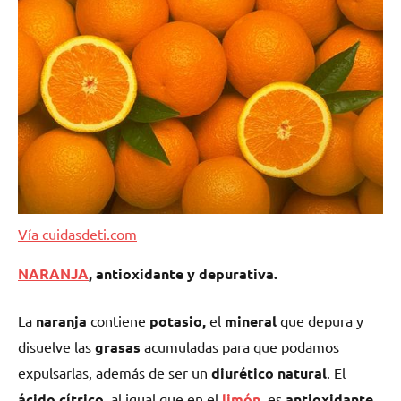
Vía cuidasdeti.com
NARANJA
,
antioxidante y depurativa.
La
naranja
contiene
potasio,
el
mineral
que depura y
disuelve las
grasas
acumuladas para que podamos
expulsarlas, además de ser un
diurético natural
. El
ácido cítrico
, al igual que en el
limón
, es
antioxidante