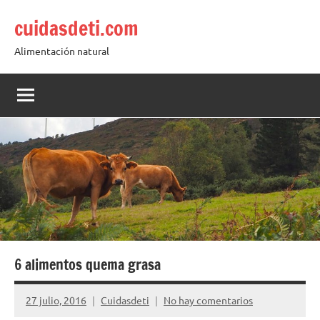
Saltar
cuidasdeti.com
al
contenido
Alimentación natural
6 alimentos quema grasa
27 julio, 2016
Cuidasdeti
No hay comentarios