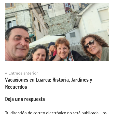
Navegación
Entrada anterior
Vacaciones en Luarca: Historia, Jardines y
de
Recuerdos
entradas
Deja una respuesta
Tu dirección de correo electrónico no será publicada.
Los