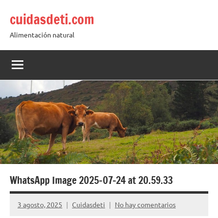
Saltar
cuidasdeti.com
al
contenido
Alimentación natural
WhatsApp Image 2025-07-24 at 20.59.33
3 agosto, 2025
Cuidasdeti
No hay comentarios