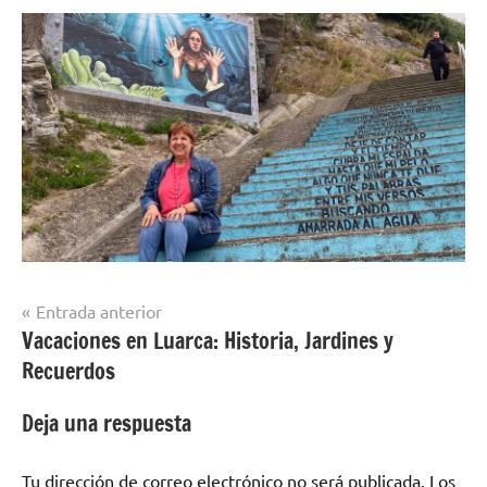
Navegación
Entrada anterior
Vacaciones en Luarca: Historia, Jardines y
de
Recuerdos
entradas
Deja una respuesta
Tu dirección de correo electrónico no será publicada.
Los