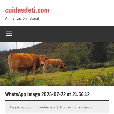
Saltar
cuidasdeti.com
al
contenido
Alimentación natural
WhatsApp Image 2025-07-22 at 21.56.12
3 agosto, 2025
Cuidasdeti
No hay comentarios