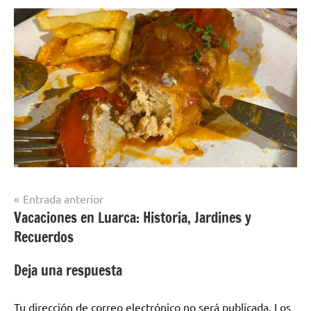
Navegación
Entrada anterior
Vacaciones en Luarca: Historia, Jardines y
de
Recuerdos
entradas
Deja una respuesta
Tu dirección de correo electrónico no será publicada.
Los