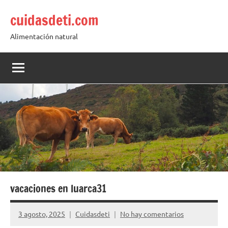
Saltar
cuidasdeti.com
al
contenido
Alimentación natural
vacaciones en luarca31
3 agosto, 2025
Cuidasdeti
No hay comentarios