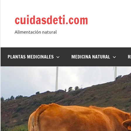
Saltar
al
cuidasdeti.com
contenido
Alimentación natural
PLANTAS MEDICINALES
MEDICINA NATURAL
R