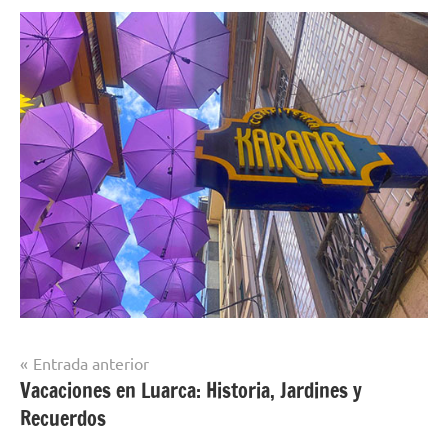
Navegación
Entrada anterior
Vacaciones en Luarca: Historia, Jardines y
de
Recuerdos
entradas