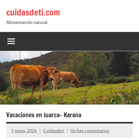
Saltar
cuidasdeti.com
al
contenido
Alimentación natural
Vacaciones en luarca- Karana
1 mayo, 2026
Cuidasdeti
No hay comentarios