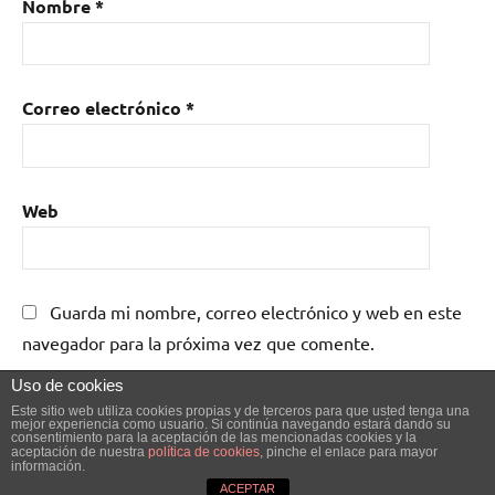
Nombre
*
Correo electrónico
*
Web
Guarda mi nombre, correo electrónico y web en este
navegador para la próxima vez que comente.
Uso de cookies
Este sitio web utiliza cookies propias y de terceros para que usted tenga una
mejor experiencia como usuario. Si continúa navegando estará dando su
consentimiento para la aceptación de las mencionadas cookies y la
aceptación de nuestra
política de cookies
, pinche el enlace para mayor
información.
Tema de WordPress: Dynamico de ThemeZee.
ACEPTAR