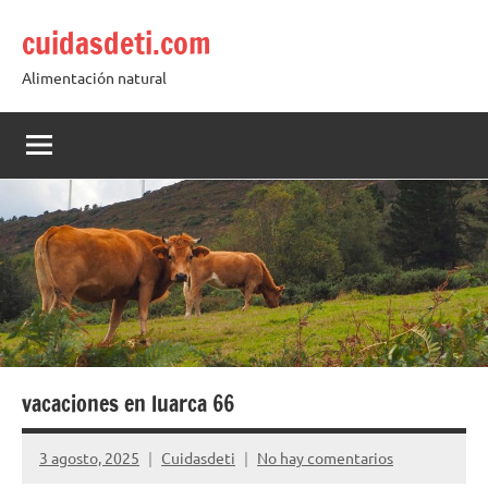
Saltar
cuidasdeti.com
al
contenido
Alimentación natural
vacaciones en luarca 66
3 agosto, 2025
Cuidasdeti
No hay comentarios