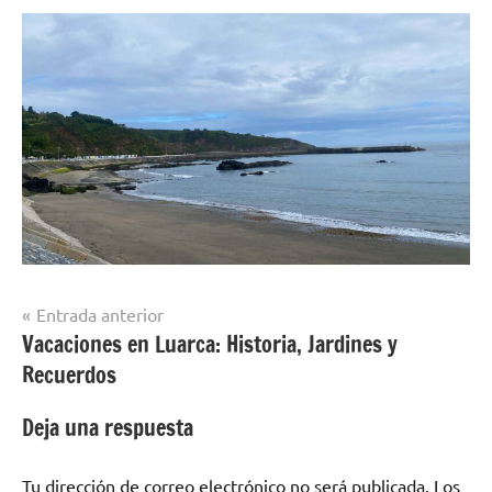
Navegación
Entrada anterior
Vacaciones en Luarca: Historia, Jardines y
de
Recuerdos
entradas
Deja una respuesta
Tu dirección de correo electrónico no será publicada.
Los