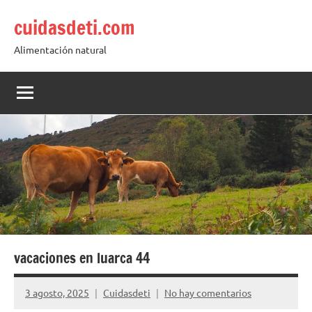
Saltar
cuidasdeti.com
al
contenido
Alimentación natural
vacaciones en luarca 44
3 agosto, 2025
Cuidasdeti
No hay comentarios