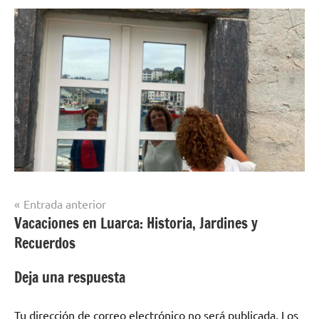
Navegación
Entrada anterior
Vacaciones en Luarca: Historia, Jardines y
de
Recuerdos
entradas
Deja una respuesta
Tu dirección de correo electrónico no será publicada.
Los