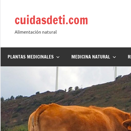
Saltar
al
cuidasdeti.com
contenido
Alimentación natural
PLANTAS MEDICINALES
MEDICINA NATURAL
R