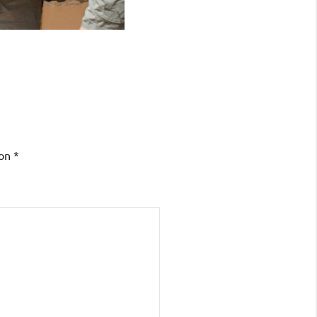
con
*