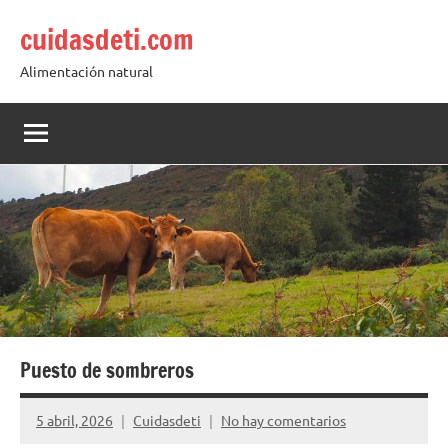
Saltar
cuidasdeti.com
al
contenido
Alimentación natural
Puesto de sombreros
5 abril, 2026
Cuidasdeti
No hay comentarios