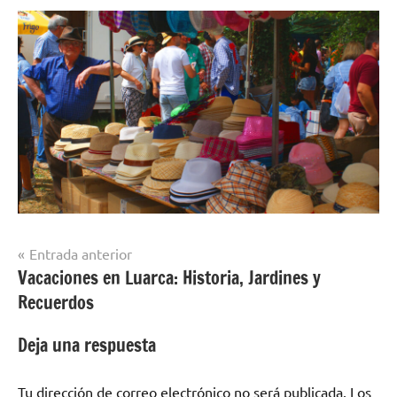
Navegación
Entrada anterior
Vacaciones en Luarca: Historia, Jardines y
de
Recuerdos
entradas
Deja una respuesta
Tu dirección de correo electrónico no será publicada.
Los