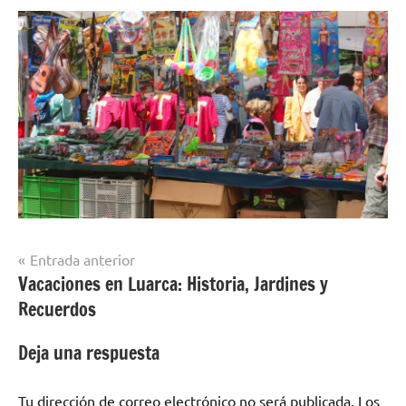
Navegación
Entrada anterior
Vacaciones en Luarca: Historia, Jardines y
de
Recuerdos
entradas
Deja una respuesta
Tu dirección de correo electrónico no será publicada.
Los