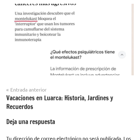
Navegación
Entrada anterior
Vacaciones en Luarca: Historia, Jardines y
de
Recuerdos
entradas
Deja una respuesta
Tu dirección de correo electrónico no será publicada.
Los