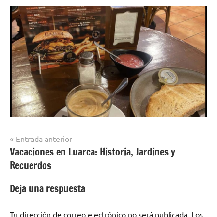
Navegación
Entrada anterior
Vacaciones en Luarca: Historia, Jardines y
de
Recuerdos
entradas
Deja una respuesta
Tu dirección de correo electrónico no será publicada.
Los