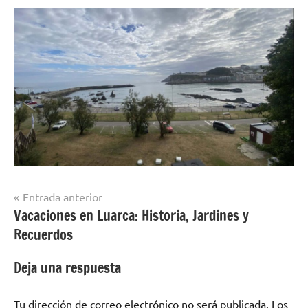
Navegación
Entrada anterior
Vacaciones en Luarca: Historia, Jardines y
de
Recuerdos
entradas
Deja una respuesta
Tu dirección de correo electrónico no será publicada.
Los