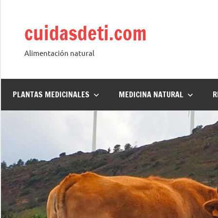
Saltar
al
cuidasdeti.com
contenido
Alimentación natural
PLANTAS MEDICINALES
MEDICINA NATURAL
R