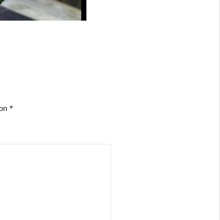
con
*