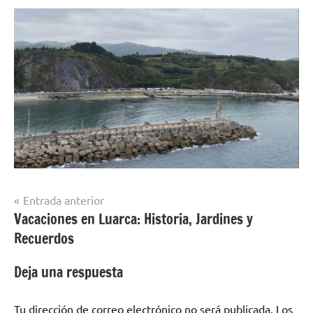
Navegación
Entrada anterior
Vacaciones en Luarca: Historia, Jardines y
de
Recuerdos
entradas
Deja una respuesta
Tu dirección de correo electrónico no será publicada.
Los