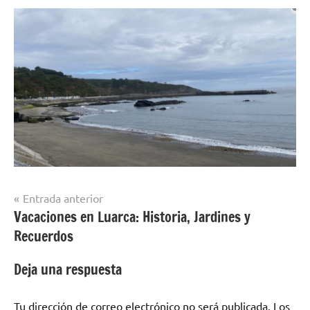
Navegación
Entrada anterior
Vacaciones en Luarca: Historia, Jardines y
de
Recuerdos
entradas
Deja una respuesta
Tu dirección de correo electrónico no será publicada.
Los