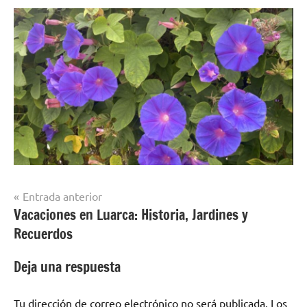
Navegación
Entrada anterior
Vacaciones en Luarca: Historia, Jardines y
de
Recuerdos
entradas
Deja una respuesta
Tu dirección de correo electrónico no será publicada.
Los