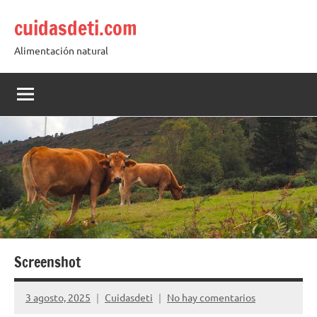
Saltar
cuidasdeti.com
al
contenido
Alimentación natural
Screenshot
3 agosto, 2025
Cuidasdeti
No hay comentarios