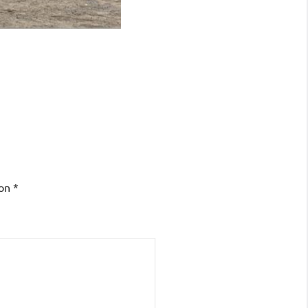
con
*