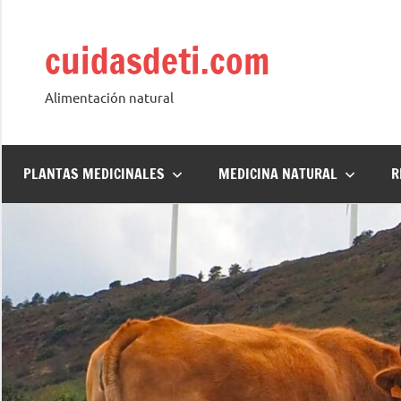
Saltar
al
cuidasdeti.com
contenido
Alimentación natural
PLANTAS MEDICINALES
MEDICINA NATURAL
R