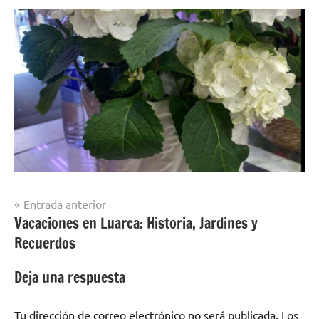
Navegación
Entrada anterior
Vacaciones en Luarca: Historia, Jardines y
de
Recuerdos
entradas
Deja una respuesta
Tu dirección de correo electrónico no será publicada.
Los