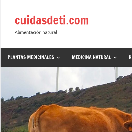
Saltar
al
cuidasdeti.com
contenido
Alimentación natural
PLANTAS MEDICINALES
MEDICINA NATURAL
R