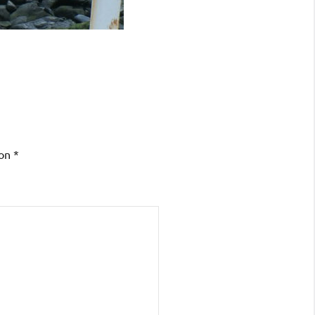
con
*