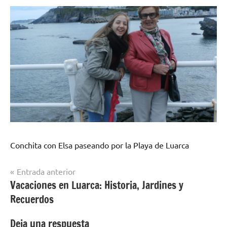
Conchita con Elsa paseando por la Playa de Luarca
Navegación
Entrada anterior
Vacaciones en Luarca: Historia, Jardines y
de
Recuerdos
entradas
Deja una respuesta