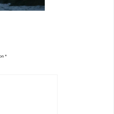
con
*