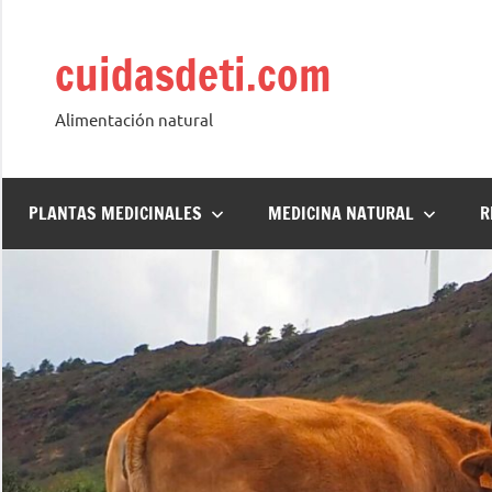
Saltar
al
cuidasdeti.com
contenido
Alimentación natural
PLANTAS MEDICINALES
MEDICINA NATURAL
R