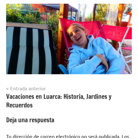
Navegación
Entrada anterior
Vacaciones en Luarca: Historia, Jardines y
de
Recuerdos
entradas
Deja una respuesta
Tu dirección de correo electrónico no será publicada.
Los