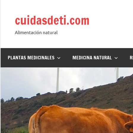
Saltar
al
cuidasdeti.com
contenido
Alimentación natural
PLANTAS MEDICINALES
MEDICINA NATURAL
R