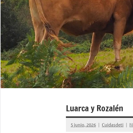
Luarca y Rozalén
5 junio, 2026
Cuidasdeti
N