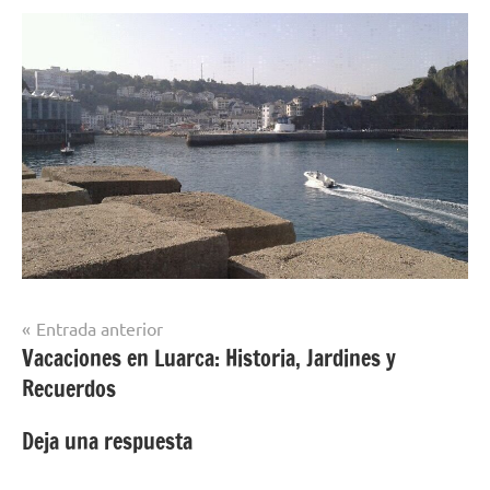
Navegación
Entrada anterior
Vacaciones en Luarca: Historia, Jardines y
de
Recuerdos
entradas
Deja una respuesta