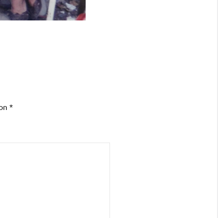
con
*