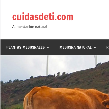
Saltar
al
cuidasdeti.com
contenido
Alimentación natural
PLANTAS MEDICINALES
MEDICINA NATURAL
R