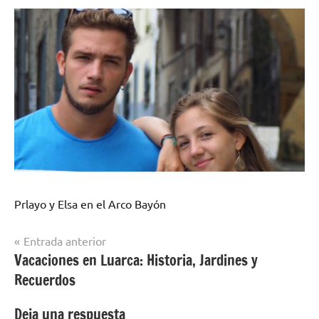
Prlayo y Elsa en el Arco Bayón
Navegación
Entrada anterior
Vacaciones en Luarca: Historia, Jardines y
de
Recuerdos
entradas
Deja una respuesta