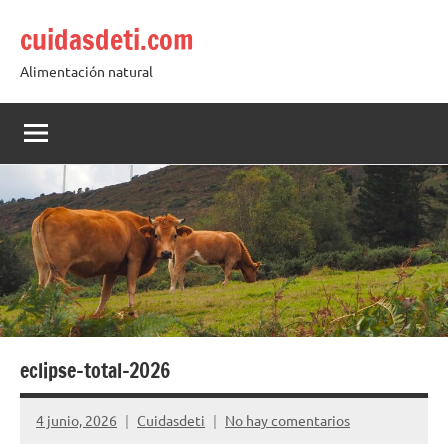
Saltar
cuidasdeti.com
al
contenido
Alimentación natural
eclipse-total-2026
4 junio, 2026
Cuidasdeti
No hay comentarios