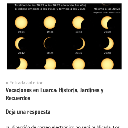
Navegación
Entrada anterior
Vacaciones en Luarca: Historia, Jardines y
de
Recuerdos
entradas
Deja una respuesta
Tu dirección de correo electrónico no será publicada.
Los