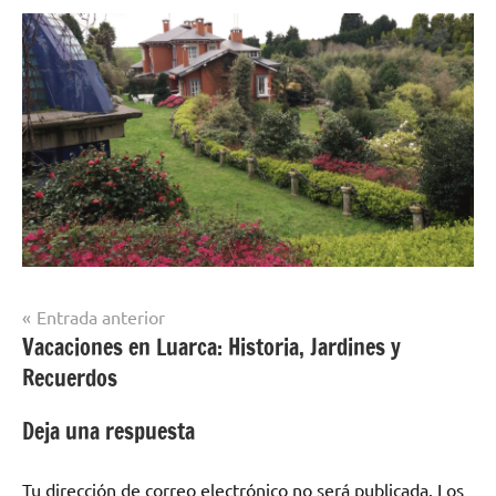
Navegación
Entrada anterior
Vacaciones en Luarca: Historia, Jardines y
de
Recuerdos
entradas
Deja una respuesta
Tu dirección de correo electrónico no será publicada.
Los